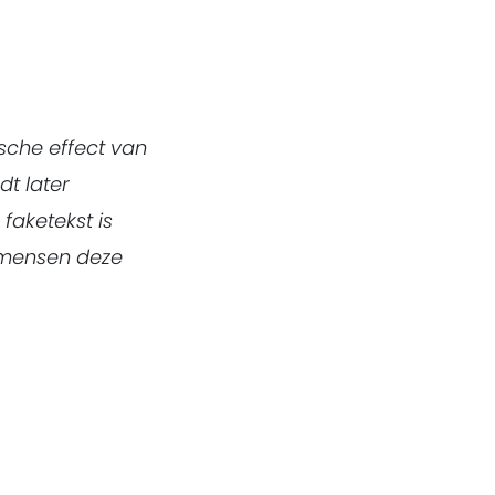
ische effect van
dt later
 faketekst is
t mensen deze