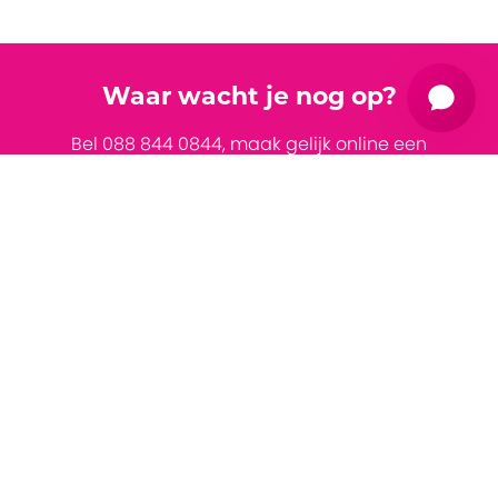
Waar wacht je nog op?
Bel 088 844 0844, maak gelijk online een
afspraak of mail info@voicetovoice.nl
Neem contact op
Al jouw klantcontact in
Voor wie?
goede handen!
Togg
Diensten
Van telefoonservice tot livechat en van leads