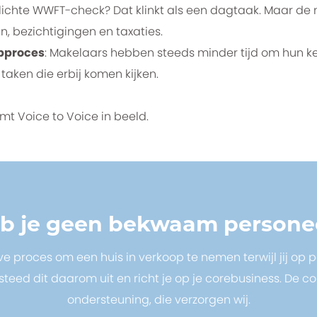
lichte WWFT-check? Dat klinkt als een dagtaak. Maar de 
en, bezichtigingen en taxaties.
opproces
: Makelaars hebben steeds minder tijd om hun ker
taken die erbij komen kijken.
mt Voice to Voice in beeld.
b je geen bekwaam persone
e proces om een huis in verkoop te nemen terwijl jij op 
teed dit daarom uit en richt je op je corebusiness. De 
ondersteuning, die verzorgen wij.