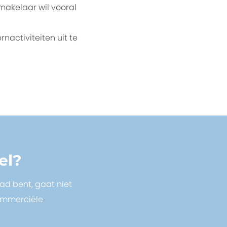
makelaar wil vooral
nactiviteiten uit te
el?
pad bent, gaat niet
commerciële