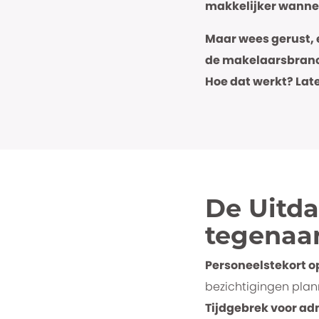
makkelijker wannee
Maar wees gerust, er
de makelaarsbranch
Hoe dat werkt? Lat
De Uitda
tegenaa
Personeelstekort o
bezichtigingen plann
Tijdgebrek voor a