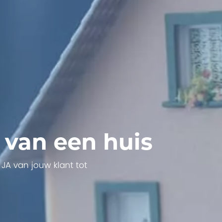
 van een huis
JA van jouw klant tot